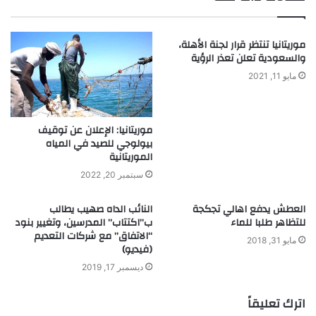
موريتانيا تنتظر قرار لجنة الأهلة،
والسعودية تعلن تعذر الرؤية
مايو 11, 2021
موريتانيا: الإعلان عن توقيف
بيولوجي للصيد في المياه
الموريتانية
سبتمبر 20, 2022
العطش يدفع اهالي تجكجة
النائب الداه صهيب يطالب
للتظاهر طلبا للماء
ب”اكتتاب” المدرسين، وتغيير بنود
“الاتفاق” مع شركات التعديم
مايو 31, 2018
(فيديو)
ديسمبر 17, 2019
اترك تعليقاً