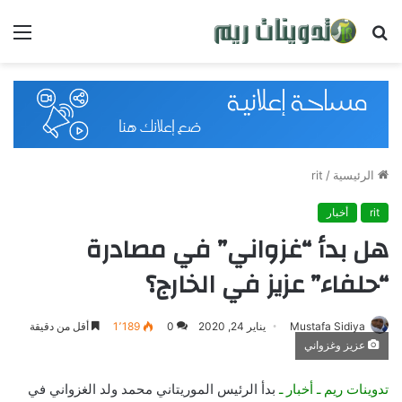
بحث
القائ
عن
الرئيسية
/
rit
rit
أخبار
هل بدأ “غزواني” في مصادرة
“حلفاء” عزيز في الخارج؟
Mustafa Sidiya
يناير 24, 2020
0
1٬189
أقل من دقيقة
عزيز وغزواني
تدوينات ريم ـ أخبار ـ
بدأ الرئيس الموريتاني محمد ولد الغزواني في