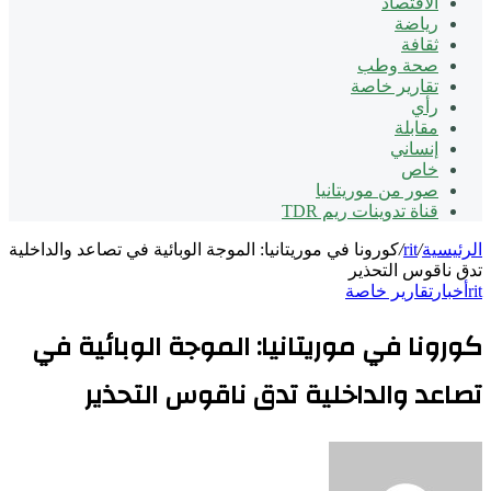
الاقتصاد
رياضة
ثقافة
صحة وطب
تقارير خاصة
رأي
مقابلة
إنساني
خاص
صور من موريتانيا
قناة تدوينات ريم TDR
الرئيسية
/
rit
/
كورونا في موريتانيا: الموجة الوبائية في تصاعد والداخلية
تدق ناقوس التحذير
rit
أخبار
تقارير خاصة
كورونا في موريتانيا: الموجة الوبائية في
تصاعد والداخلية تدق ناقوس التحذير