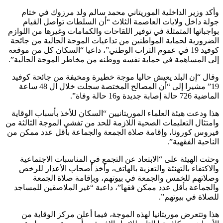
وأكد وزير الداخلية الموريتاني محمد سالم ولد مرزوك في ختام
جولة داخل ولايات العاصمة الثلاث “أن السلطات تواصل القيام
بواجباتها المتمثلة في توفير اللقاحات والكمامات وغيرها من اللوازم
الضرورية لحماية المواطنين من تداعيات الموجة الحالية من جائحة
كوفيد 19 في عموم التراب الوطني”، داعيا “السكان كل من موقعه
إلى المساهمة في حماية نفسه ووطنه من مخاطر الموجة الحالية”.
وقال “إن البلد يعيش حاليا موجة خطيرة ومخيفة من جائحة كوفيد
19” مشيرا إلى “أن المصالح المختصة سجلت خلال ال 48 ساعة
الماضية 726 حالة إصابة جديدة و16 حالة وفاة”.
هذا ودعت هيئة العلماء الموريتانيين “السكان للأخذ بأسباب الوقاية
وامتثال التعليمات الصحية اللازمة للحد من تفشي الموجة الثالثة من
فيروس كورونا، وإقامة صلاة الجمعة والجماعة بأقل عدد ممكن من
الناحية الفقهية”.
وحثت الهيئة على “الابتعاد عن التجمع في المناسبات الاجتماعية
والاكتفاء بالتهنئة والتعزية بالهاتف، وأخذ أصحاب الأعذار للرخص
وصلاتهم للخمس والجمعة في بيوتهم، وبإقامة صلاة الجمعة
والجماعة بأقل عدد ممكن فقها”، داعية “غير الملاصقين للمساجد
للصلاة في بيوتهم”.
هذا وتتعرض موريتانيا لهذه الموجة، فيما أعلن مركز الوقاية من