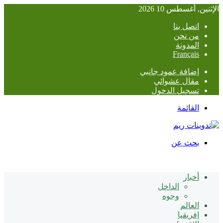
الإثنين, أغسطس 10 2026
اتصل بنا
من نحن
المدونة
Français
إضافة عمود جانبي
مقال عشوائي
تسجيل الدخول
القائمة
بحث عن
أخبار
الداخل
وجوه
العالم
إفريقيا