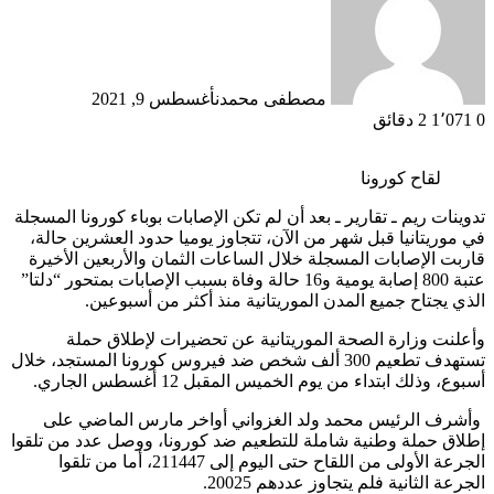
مصطفى محمدن
أغسطس 9, 2021
0
1٬071
2 دقائق
لقاح كورونا
تدوينات ريم ـ تقارير ـ بعد أن لم تكن الإصابات بوباء كورونا المسجلة
في موريتانيا قبل شهر من الآن، تتجاوز يوميا حدود العشرين حالة،
قاربت الإصابات المسجلة خلال الساعات الثمان والأربعين الأخيرة
عتبة 800 إصابة يومية و16 حالة وفاة بسبب الإصابات بمتحور “دلتا”
الذي يجتاح جميع المدن الموريتانية منذ أكثر من أسبوعين.
وأعلنت وزارة الصحة الموريتانية عن تحضيرات لإطلاق حملة
تستهدف تطعيم 300 ألف شخص ضد فيروس كورونا المستجد، خلال
أسبوع، وذلك ابتداء من يوم الخميس المقبل 12 أغسطس الجاري.
وأشرف الرئيس محمد ولد الغزواني أواخر مارس الماضي على
إطلاق حملة وطنية شاملة للتطعيم ضد كورونا، ووصل عدد من تلقوا
الجرعة الأولى من اللقاح حتى اليوم إلى 211447، أما من تلقوا
الجرعة الثانية فلم يتجاوز عددهم 20025.