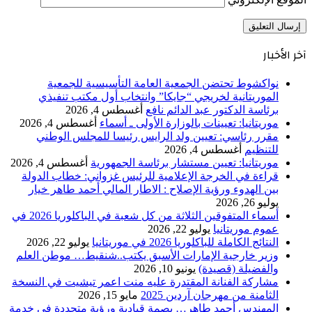
آخر الأخبار
نواكشوط تحتضن الجمعية العامة التأسيسية للجمعية
الموريتانية لخريجي “جايكا” وانتخاب أول مكتب تنفيذي
برئاسة الدكتور عبد الدائم نافع
أغسطس 4, 2026
موريتانيا: تعيينات بالوزارة الأولى ـ أسماء
أغسطس 4, 2026
مقرر رئاسي: تعيين ولد الرايس رئيسا للمجلس الوطني
للتنظيم
أغسطس 4, 2026
موريتانيا: تعيين مستشار برئاسة الجمهورية
أغسطس 4, 2026
قراءة في الخرجة الإعلامية للرئيس غزواني: خطاب الدولة
بين الهدوء ورؤية الإصلاح : الاطار المالي أحمد طاهر خيار
يوليو 26, 2026
أسماء المتفوقين الثلاثة من كل شعبة في الباكلوريا 2026 في
عموم موريتانيا
يوليو 22, 2026
النتائج الكاملة للباكلوريا 2026 في موريتانيا
يوليو 22, 2026
وزير خارجية الإمارات الأسبق يكتب..شنقيط… موطن العلم
والفضيلة (قصيدة)
يونيو 10, 2026
مشاركة الفنانة المقتدرة عليه منت اعمر تيشيت في النسخة
الثامنة من مهرجان آردين 2025
مايو 15, 2026
المهندس أحمد طاهر… بصمة قيادية ورؤية متجددة في خدمة