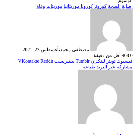
الوسوم
إصابة
الصحة
كورونا
كورونا موريتانيا
موريتانيا
وفاة
مصطفى محمدن
أغسطس 23, 2021
0
968
أقل من دقيقة
فيسبوك
تويتر
لينكدإن
بينتيريست
مشاركة عبر البريد
طباعة