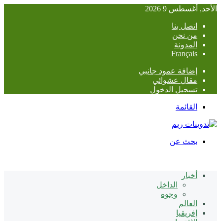
الأحد, أغسطس 9 2026
اتصل بنا
من نحن
المدونة
Français
إضافة عمود جانبي
مقال عشوائي
تسجيل الدخول
القائمة
بحث عن
أخبار
الداخل
وجوه
العالم
إفريقيا