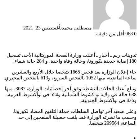
مصطفى محمدن
أغسطس 23, 2021
0
968
أقل من دقيقة
تدوينات ريم ـ أخبار ـ أعلنت وزارة الصحة الموريتانية الأحد، تسجيل
180 إصابة جديدة بكورونا، وحالة وفاة واحدة، و 284 حالة شفاء.
جاء إعلان الوزارة بعد فحص 1665 شخصا خلال الأربع والعشرين
ساعة الماضية، منها 1052 بالفحص السريع، و613 بالفحص المخبري.
وتبلغ أعداد الحالات النشطة وفق آخر إحصائيات الوزارة، 3087، منها
638 حالة في ولاية نواكشوط الشمالية و554 في نواكشوط الغربية،
و426 في نواكشوط الجنوبية.
وعلى صعيد آخر تواصل السلطات حملة التلقيح المضاد لكورونا،
وحسب ما نشرته الوزارة فقد بلغت حصيلة الملقحين إلى حد
الساعة، 299564 شخصا.