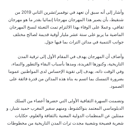
وأشار إلى أنه سبق أن تعهد في نوفمبر/تشرين الثاني 2019 من
شنقيط، بأن يصير هذا المهرجان مهرجانا إنمائيا بقدر ما هو مهرجان
ثقافي، وعملا على الوفاء بهذا الالتزام تمت التعبئة لنسخ المهرجان
الماضية ما يربو على ستة عشر مليار أوقية قديمة لصالح مختلف
جوانب التنمية في مدائن التراث بما فيها جوَل.
وأضاف أن المهرجان يهدف في المقام الأول إلى ترقية المدن
التاريخية، وكنوزها الفريدة، ومدها بأسباب البقاء والتطور والنماء،
وفي الوقت ذاته، يهدف إلى تقوية الإحساس لدى المواطنين عموما
بضرورة التمسك بما اتسم به بناة هذه المدائن من قدرة فائقة على
الصمود.
وتضمنت السهرة الثقافية الأولى التي حضرها أعضاء من السلك
الدبلوماسي المعتمد بنواكشوط، ومنهم سفير المغرب حميد شبار، و
ممثلين عن المنظمات الدولية المعنية بالثقافة والعلوم، حكايات
شعرية فصيحة وشعبية مجدت تراث المدن التاريخية من مخطوطات