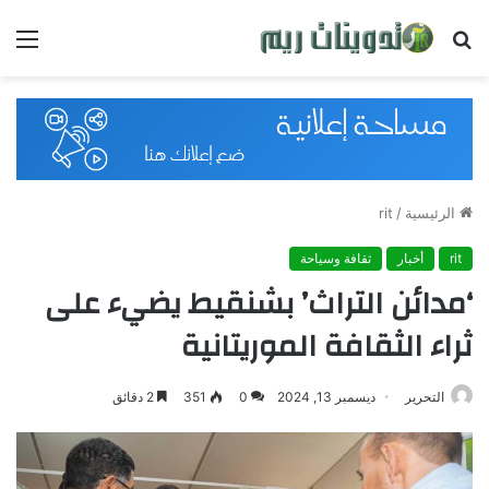
بحث
القائ
عن
الرئيسية
/
rit
rit
أخبار
ثقافة وسياحة
‘مدائن التراث’ بشنقيط يضيء على
ثراء الثقافة الموريتانية
التحرير
ديسمبر 13, 2024
0
351
2 دقائق