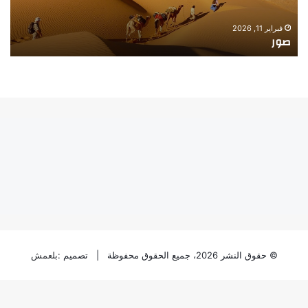
فبراير 11, 2026
فبراي
صورة ـ الصيد
صور
© حقوق النشر 2026، جميع الحقوق محفوظة | تصميم :
بلعمش