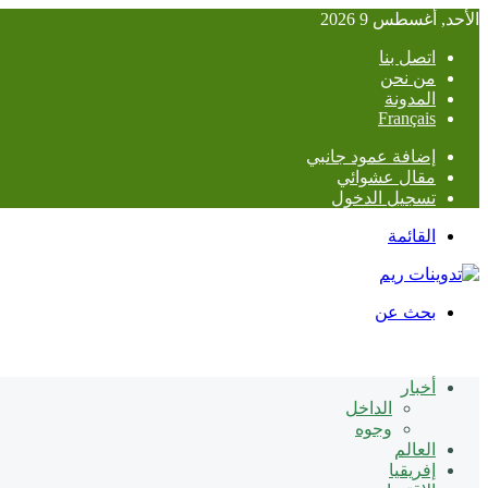
الأحد, أغسطس 9 2026
اتصل بنا
من نحن
المدونة
Français
إضافة عمود جانبي
مقال عشوائي
تسجيل الدخول
القائمة
بحث عن
أخبار
الداخل
وجوه
العالم
إفريقيا