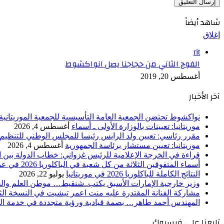
شاهد أيضاً
إغلاق
rit
الفوج الثاني من حجاجنا يصل انواكشوط
أغسطس 20, 2019
آخر الأخبار
نواكشوط تحتضن الجمعية العامة التأسيسية للجمعية الموريتانية 
موريتانيا: تعيينات بالوزارة الأولى ـ أسماء
أغسطس 4, 2026
مقرر رئاسي: تعيين ولد الرايس رئيسا للمجلس الوطني للتنظيم
موريتانيا: تعيين مستشار برئاسة الجمهورية
أغسطس 4, 2026
قراءة في الخرجة الإعلامية للرئيس غزواني: خطاب الدولة بين اله
أسماء المتفوقين الثلاثة من كل شعبة في الباكلوريا 2026 في عموم موريتانيا
النتائج الكاملة للباكلوريا 2026 في موريتانيا
يوليو 22, 2026
وزير خارجية الإمارات الأسبق يكتب..شنقيط… موطن العلم وال
مشاركة الفنانة المقتدرة عليه منت اعمر تيشيت في النسخة الثامن
المهندس أحمد طاهر… بصمة قيادية ورؤية متجددة في خدمة الت
تابعنا على فيسبوك