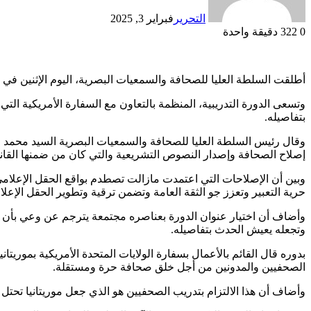
التحرير
فبراير 3, 2025
0
322
دقيقة واحدة
أطلقت السلطة العليا للصحافة والسمعيات البصرية، اليوم الإثنين في ن
وتسعى الدورة التدريبية، المنظمة بالتعاون مع السفارة الأمريكية التي
بتفاصيله.
إصلاح الصحافة وإصدار النصوص التشريعية والتي كان من ضمنها القان
وبين أن الإصلاحات التي اعتمدت مازالت تصطدم بواقع الحقل الإعلامي 
حرية التعبير وتعزز جو الثقة العامة وتضمن ترقية وتطوير الحقل الإعلا
وأضاف أن اختيار عنوان الدورة بعناصره مجتمعة يترجم عن وعي بأن ال
وتجعله يعيش الحدث بتفاصيله.
بدوره قال القائم بالأعمال بسفارة الولايات المتحدة الأمريكية بموريت
الصحفيين والمدونين من أجل خلق صحافة حرة ومستقلة.
وأضاف أن هذا الالتزام بتدريب الصحفيين هو الذي جعل موريتانيا تحتل المرتبة 33 عالميا والأولى عربيا على مؤشر حرية الصحافة للعام 2024 لمنظمة “مر