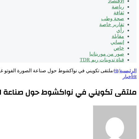
الاقتصاد
رياضة
ثقافة
صحة وطب
تقارير خاصة
رأي
مقابلة
إنساني
خاص
صور من موريتانيا
قناة تدوينات ريم TDR
الرئيسية
/
rit
/
ملتقى تكويني في نواكشوط حول صناعة الصورة الفوتو غر
rit
أخبار
ملتقى تكويني في نواكشوط حول صناعة الص