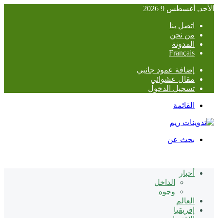
الأحد, أغسطس 9 2026
اتصل بنا
من نحن
المدونة
Français
إضافة عمود جانبي
مقال عشوائي
تسجيل الدخول
القائمة
بحث عن
أخبار
الداخل
وجوه
العالم
إفريقيا