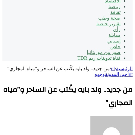
الاقتصاد
رياضة
ثقافة
صحة وطب
تقارير خاصة
رأي
مقابلة
إنساني
خاص
صور من موريتانيا
قناة تدوينات ريم TDR
الرئيسية
/
rit
/
من جديد.. ولد بايه يكْتب عن الساحر و”مياه المجاري”
rit
أخبار
المدونة
وجوه
من جديد.. ولد بايه يكْتب عن الساحر و”مياه
المجاري”