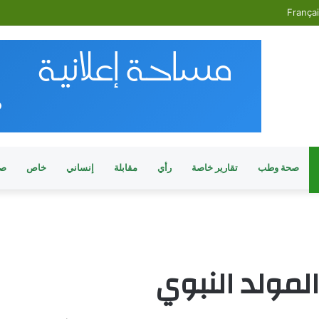
França
صحة وطب
تقارير خاصة
رأي
مقابلة
إنساني
خاص
صو
لمولد النبوي