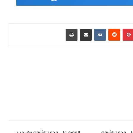
بينتيريست
مشاركة عبر البريد
طباعة
جمال
البادية
فبراير 11, 2026
جمال البادية
علي محمد الشرفاء
المفكر على محمد الشرفاء يكتب: بين