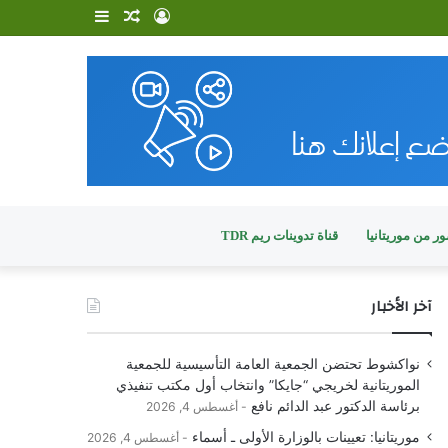
تسجيل
مقال
إضافة
الدخول
عشوائي
عمود
جانبي
ر من موريتانيا
قناة تدوينات ريم TDR
آخر الأخبار
نواكشوط تحتضن الجمعية العامة التأسيسية للجمعية
الموريتانية لخريجي “جايكا” وانتخاب أول مكتب تنفيذي
برئاسة الدكتور عبد الدائم نافع
أغسطس 4, 2026
موريتانيا: تعيينات بالوزارة الأولى ـ أسماء
أغسطس 4, 2026