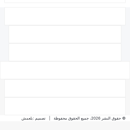
© حقوق النشر 2026، جميع الحقوق محفوظة | تصميم :
بلعمش
يتر
سبوك
يلقرام
اتساب