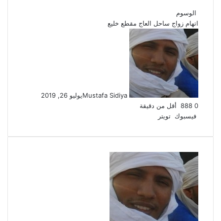
الوسوم
اتهام
زواج
ساحل العاج
مقطع خليع
Mustafa Sidiya
يوليو 26, 2019
0
888
أقل من دقيقة
لينكدإن
طباعة
مشاركة
بينتيريست
فيسبوك
تويتر
عبر
البريد