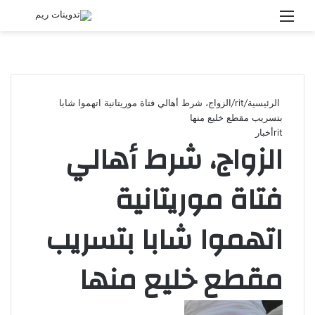
القائمة
بحث
عن
الرئيسية
/
rit
/
الزواج، شرط أهالي فتاة موريتانية اتهموا شابا
بتسريب مقطع خليع منها
rit
أخبار
الزواج، شرط أهالي
فتاة موريتانية
اتهموا شابا بتسريب
مقطع خليع منها