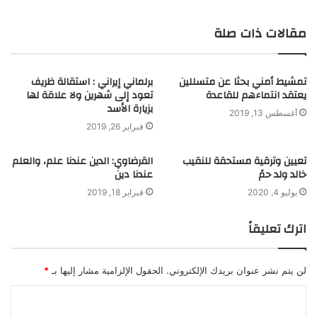
مقالات ذات صلة
تمشيط أمني بحثا عن متسللين
برلماني إيراني : استقالة ظريف
يعتقد انتماءهم للقاعدة
تعود إلى شهرين ولا علاقة لها
بزيارة الأسد
أغسطس 13, 2019
فبراير 26, 2019
تعيين وترقية مستحقة للنقيب
القرضاوي: الدين عندنا علم، والعلم
خالد ولد حمً
عندنا دين
يوليو 4, 2020
فبراير 18, 2019
اترك تعليقاً
لن يتم نشر عنوان بريدك الإلكتروني.
الحقول الإلزامية مشار إليها بـ
*
ا