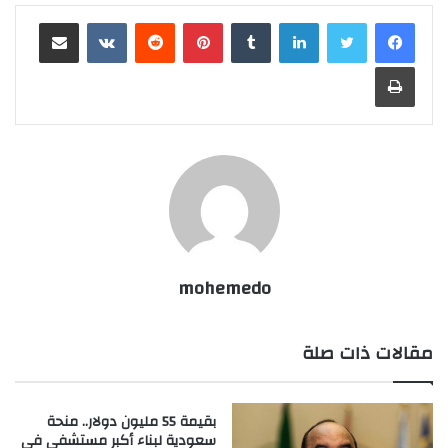
لينكدإن
بينتيريست
مشاركة عبر البريد
طباعة
mohemedo
مقالات ذات صلة
بقيمة 55 مليون دولار.. منحة
سعودية لبناء أكبر مستشفى في