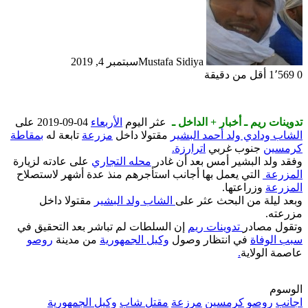
Mustafa Sidiya
سبتمبر 4, 2019
0
1٬569
أقل من دقيقة
تدوينات ريم ـ أخبار + الداخل ـ
عثر اليوم
الأربعاء
04-09-2019 على
الشاب ودادي ولد أحمد البشير
مقتولا داخل
مزرعة
تابعة له
بمقاطة
كرمسين
جنوب غربي
اترارزة.
وفقد ولد البشير أمس بعد أن غادر
محله التجاري
على عادته لزيارة
المزرعة
التي يعمل بها أجانب استأجرهم منذ عدة أشهر لاستصلاح
المزرعة
وزراعتها.
وبعد ليلة من البحث عثر على
الشاب ولد البشير
مقتولا داخل
مزرعته.
وتقول مصادر
تدوينات ريم
إن السلطات لم تباشر بعد التحقيق في
سبب الوفاة
في انتظار وصول
وكيل الجمهورية
من مدينة
روصو
عاصمة الولاية
.
الوسوم
اجانب
روصو
كرمسين
مرزعة
مقتل شاب
وكيل الجمهورية