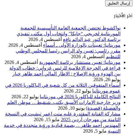
آخر الأخبار
نواكشوط تحتضن الجمعية العامة التأسيسية للجمعية
الموريتانية لخريجي “جايكا” وانتخاب أول مكتب تنفيذي
برئاسة الدكتور عبد الدائم نافع
أغسطس 4, 2026
موريتانيا: تعيينات بالوزارة الأولى ـ أسماء
أغسطس 4, 2026
مقرر رئاسي: تعيين ولد الرايس رئيسا للمجلس الوطني
للتنظيم
أغسطس 4, 2026
موريتانيا: تعيين مستشار برئاسة الجمهورية
أغسطس 4, 2026
قراءة في الخرجة الإعلامية للرئيس غزواني: خطاب الدولة
بين الهدوء ورؤية الإصلاح : الاطار المالي أحمد طاهر خيار
يوليو 26, 2026
أسماء المتفوقين الثلاثة من كل شعبة في الباكلوريا 2026 في
عموم موريتانيا
يوليو 22, 2026
النتائج الكاملة للباكلوريا 2026 في موريتانيا
يوليو 22, 2026
وزير خارجية الإمارات الأسبق يكتب..شنقيط… موطن العلم
والفضيلة (قصيدة)
يونيو 10, 2026
مشاركة الفنانة المقتدرة عليه منت اعمر تيشيت في النسخة
الثامنة من مهرجان آردين 2025
مايو 15, 2026
المهندس أحمد طاهر… بصمة قيادية ورؤية متجددة في خدمة
التنمية
مايو 5, 2026