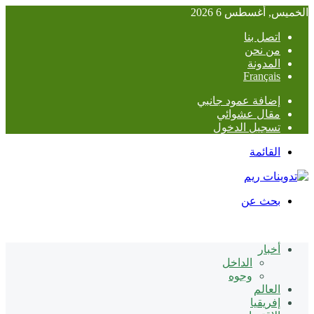
الخميس, أغسطس 6 2026
اتصل بنا
من نحن
المدونة
Français
إضافة عمود جانبي
مقال عشوائي
تسجيل الدخول
القائمة
بحث عن
أخبار
الداخل
وجوه
العالم
إفريقيا