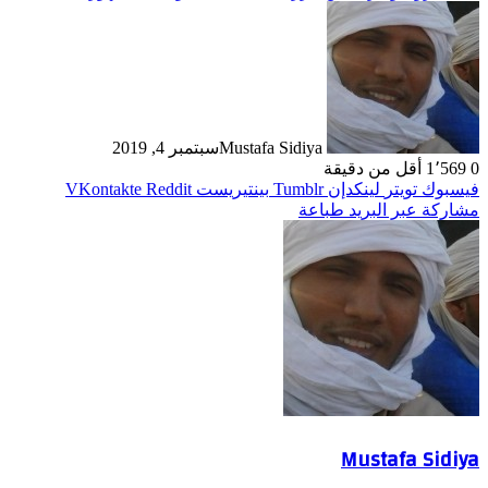
Mustafa Sidiya
سبتمبر 4, 2019
0
1٬569
أقل من دقيقة
فيسبوك
تويتر
لينكدإن
بينتيريست
مشاركة عبر البريد
طباعة
Mustafa Sidiya