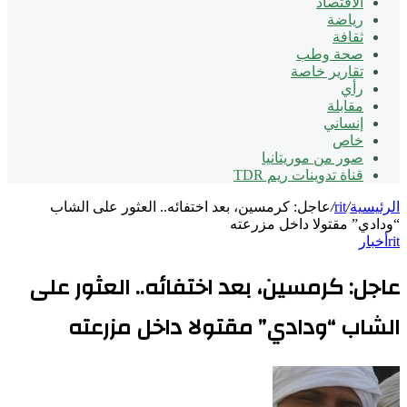
الاقتصاد
رياضة
ثقافة
صحة وطب
تقارير خاصة
رأي
مقابلة
إنساني
خاص
صور من موريتانيا
قناة تدوينات ريم TDR
الرئيسية
/
rit
/
عاجل: كرمسين، بعد اختفائه.. العثور على الشاب
“ودادي” مقتولا داخل مزرعته
rit
أخبار
عاجل: كرمسين، بعد اختفائه.. العثور على
الشاب “ودادي” مقتولا داخل مزرعته