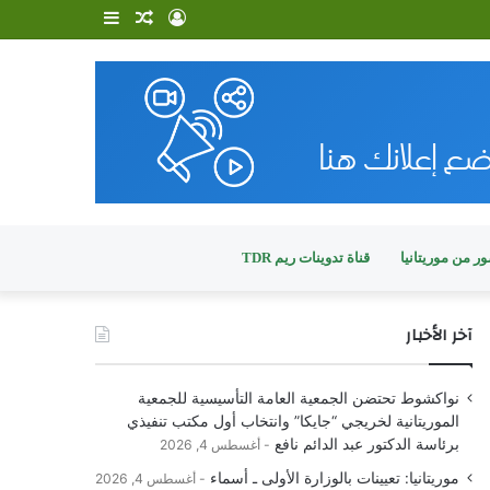
تسجيل
مقال
إضافة
الدخول
عشوائي
عمود
جانبي
ر من موريتانيا
قناة تدوينات ريم TDR
آخر الأخبار
نواكشوط تحتضن الجمعية العامة التأسيسية للجمعية
الموريتانية لخريجي “جايكا” وانتخاب أول مكتب تنفيذي
برئاسة الدكتور عبد الدائم نافع
أغسطس 4, 2026
موريتانيا: تعيينات بالوزارة الأولى ـ أسماء
أغسطس 4, 2026