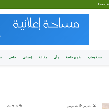
França
صحة وطب
تقارير خاصة
رأي
مقابلة
إنساني
خاص
صو
التحرير
منذ يومين
0
23