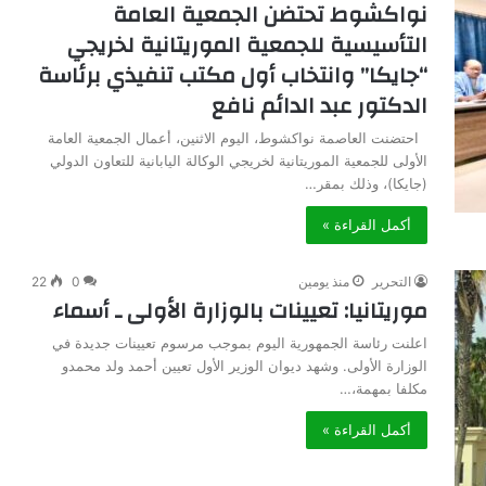
نواكشوط تحتضن الجمعية العامة
التأسيسية للجمعية الموريتانية لخريجي
“جايكا” وانتخاب أول مكتب تنفيذي برئاسة
الدكتور عبد الدائم نافع
احتضنت العاصمة نواكشوط، اليوم الاثنين، أعمال الجمعية العامة
الأولى للجمعية الموريتانية لخريجي الوكالة اليابانية للتعاون الدولي
(جايكا)، وذلك بمقر…
أكمل القراءة »
التحرير
منذ يومين
0
22
موريتانيا: تعيينات بالوزارة الأولى ـ أسماء
اعلنت رئاسة الجمهورية اليوم بموجب مرسوم تعيينات جديدة في
الوزارة الأولى. وشهد ديوان الوزير الأول تعيين أحمد ولد محمدو
مكلفا بمهمة،…
أكمل القراءة »