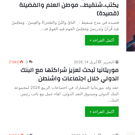
يكتب..شنقيط… موطن العلم والفضيلة
(قصيدة)
قصيدة في مدح شنقيط : التايُ والبُنْ والصّحراءُ والعِيسُ . وَمَجَلِسٌ
فِيه قُرآنٌ وتَدريسُ وَمَجلِسُ القوم فيهِ القومُ قد…
أكمل القراءة »
التحرير
أبريل 14, 2026
0
2٬945
موريتانيا تبحث تعزيز شراكتها مع البنك
الدولي خلال اجتماعات واشنطن
عقد وفد موريتانيا المشارك في اجتماعات الربيع 2026 لمجموعة
البنك الدولي وصندوق النقد الدولي، لقاء عمل مع نائب رئيس
البنك…
أكمل القراءة »