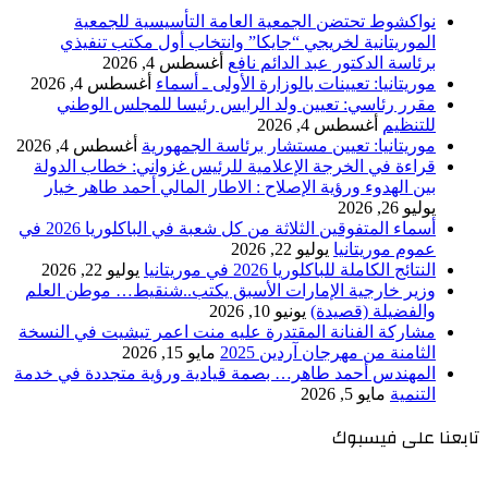
نواكشوط تحتضن الجمعية العامة التأسيسية للجمعية
الموريتانية لخريجي “جايكا” وانتخاب أول مكتب تنفيذي
برئاسة الدكتور عبد الدائم نافع
أغسطس 4, 2026
موريتانيا: تعيينات بالوزارة الأولى ـ أسماء
أغسطس 4, 2026
مقرر رئاسي: تعيين ولد الرايس رئيسا للمجلس الوطني
للتنظيم
أغسطس 4, 2026
موريتانيا: تعيين مستشار برئاسة الجمهورية
أغسطس 4, 2026
قراءة في الخرجة الإعلامية للرئيس غزواني: خطاب الدولة
بين الهدوء ورؤية الإصلاح : الاطار المالي أحمد طاهر خيار
يوليو 26, 2026
أسماء المتفوقين الثلاثة من كل شعبة في الباكلوريا 2026 في
عموم موريتانيا
يوليو 22, 2026
النتائج الكاملة للباكلوريا 2026 في موريتانيا
يوليو 22, 2026
وزير خارجية الإمارات الأسبق يكتب..شنقيط… موطن العلم
والفضيلة (قصيدة)
يونيو 10, 2026
مشاركة الفنانة المقتدرة عليه منت اعمر تيشيت في النسخة
الثامنة من مهرجان آردين 2025
مايو 15, 2026
المهندس أحمد طاهر… بصمة قيادية ورؤية متجددة في خدمة
التنمية
مايو 5, 2026
تابعنا على فيسبوك