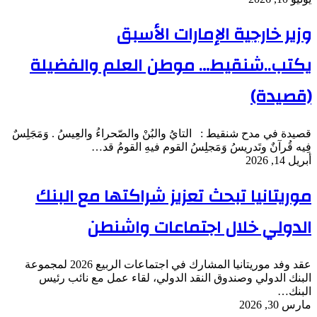
وزير خارجية الإمارات الأسبق
يكتب..شنقيط… موطن العلم والفضيلة
(قصيدة)
قصيدة في مدح شنقيط : التايُ والبُنْ والصّحراءُ والعِيسُ . وَمَجَلِسٌ
فِيه قُرآنٌ وتَدريسُ وَمَجلِسُ القوم فيهِ القومُ قد…
أبريل 14, 2026
موريتانيا تبحث تعزيز شراكتها مع البنك
الدولي خلال اجتماعات واشنطن
عقد وفد موريتانيا المشارك في اجتماعات الربيع 2026 لمجموعة
البنك الدولي وصندوق النقد الدولي، لقاء عمل مع نائب رئيس
البنك…
مارس 30, 2026