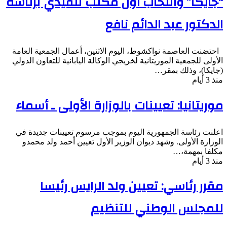
“جايكا” وانتخاب أول مكتب تنفيذي برئاسة
الدكتور عبد الدائم نافع
احتضنت العاصمة نواكشوط، اليوم الاثنين، أعمال الجمعية العامة
الأولى للجمعية الموريتانية لخريجي الوكالة اليابانية للتعاون الدولي
(جايكا)، وذلك بمقر…
منذ 3 أيام
موريتانيا: تعيينات بالوزارة الأولى ـ أسماء
اعلنت رئاسة الجمهورية اليوم بموجب مرسوم تعيينات جديدة في
الوزارة الأولى. وشهد ديوان الوزير الأول تعيين أحمد ولد محمدو
مكلفا بمهمة،…
منذ 3 أيام
مقرر رئاسي: تعيين ولد الرايس رئيسا
للمجلس الوطني للتنظيم