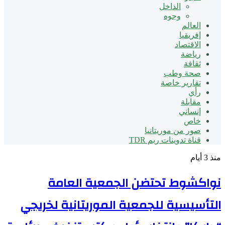
الداخل
وجوه
العالم
إفريقيا
الاقتصاد
رياضة
ثقافة
صحة وطب
تقارير خاصة
رأي
مقابلة
إنساني
خاص
صور من موريتانيا
قناة تدوينات ريم TDR
منذ 3 أيام
نواكشوط تحتضن الجمعية العامة
التأسيسية للجمعية الموريتانية لخريجي