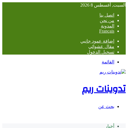
السبت, أغسطس 8 2026
اتصل بنا
من نحن
المدونة
Français
إضافة عمود جانبي
مقال عشوائي
تسجيل الدخول
القائمة
تدوينات ريم
بحث عن
أخبار