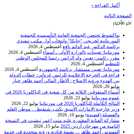
أكمل القراءة »
الصفحة التالية
آخر الأخبار
نواكشوط تحتضن الجمعية العامة التأسيسية للجمعية
الموريتانية لخريجي “جايكا” وانتخاب أول مكتب تنفيذي
برئاسة الدكتور عبد الدائم نافع
أغسطس 4, 2026
موريتانيا: تعيينات بالوزارة الأولى ـ أسماء
أغسطس 4, 2026
مقرر رئاسي: تعيين ولد الرايس رئيسا للمجلس الوطني
للتنظيم
أغسطس 4, 2026
موريتانيا: تعيين مستشار برئاسة الجمهورية
أغسطس 4, 2026
قراءة في الخرجة الإعلامية للرئيس غزواني: خطاب الدولة
بين الهدوء ورؤية الإصلاح : الاطار المالي أحمد طاهر خيار
يوليو 26, 2026
أسماء المتفوقين الثلاثة من كل شعبة في الباكلوريا 2026 في
عموم موريتانيا
يوليو 22, 2026
النتائج الكاملة للباكلوريا 2026 في موريتانيا
يوليو 22, 2026
وزير خارجية الإمارات الأسبق يكتب..شنقيط… موطن العلم
والفضيلة (قصيدة)
يونيو 10, 2026
مشاركة الفنانة المقتدرة عليه منت اعمر تيشيت في النسخة
الثامنة من مهرجان آردين 2025
مايو 15, 2026
المهندس أحمد طاهر… بصمة قيادية ورؤية متجددة في خدمة