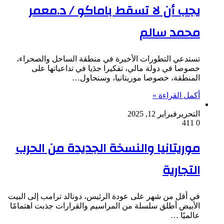
يجب أن لا تسقط باماكو / د.معمر
محمد سالم
تستدعي التطورات الأخيرة في منطقة الساحل والصحراء،
خصوصا في دولة مالي، تفكيرا جدَيا في تداعياتها على
المنطقة، خصوصا موريتانيا، وسنحاول…
أكمل القراءة »
التحرير
فبراير 12, 2025
411
0
موريتانيا والنسخة الجديدة من الحرب
التجارية
في أقل من شهر على عودة الرئيس، دونالد ترامب إلى البيت
الأبيض أطلق سلسلة من المراسيم والقرارات جذبت اهتمامًا
عالميًا …