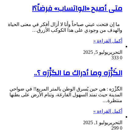
متى أصبح «الواتساب» فرضاً؟!
ما إن فتحت عيني صباحاً وأنا لا أزال أفكر في معنى الحياة
والهدف من وجودي على هذا الكوكب الأزرق…
أكمل القراءة »
التحرير
يوليو 5, 2025
333
0
الگَژْرَه وما أدراك ما الگژْرَه ؟..
الگژْرَه : هي حين يُسرق الوطن بالمتر المربع!! في ضواحي
المدينة حيث تمتد السهول الفارغة، وتنام الأرض على بطنها
منتظرة…
أكمل القراءة »
التحرير
يوليو 1, 2025
299
0