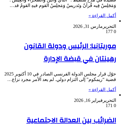
وَمَجَلِسٌ فِيه قُرآنٌ وتَدريسُ وَمَجلِسُ القوم فيهِ القومُ قد…
أكمل القراءة »
التحرير
مارس 31, 2026
177
0
موريتانيا: الرئيس ودولة القانون
رهينتان في قبضة الإدارة
حوّل قرار مجلس الدولة الفرنسي الصادر في 10 أكتوبر 2025
قضية “ريمكوم” إلى التزام دولي. لم يعد الأمر مجرد نزاع…
أكمل القراءة »
التحرير
فبراير 16, 2026
171
0
الضرائب بين العدالة الاجتماعية