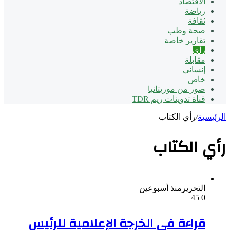
الاقتصاد
رياضة
ثقافة
صحة وطب
تقارير خاصة
رأي
مقابلة
إنساني
خاص
صور من موريتانيا
قناة تدوينات ريم TDR
الرئيسية
/
رأي الكتاب
رأي الكتاب
التحرير
منذ أسبوعين
45
0
قراءة في الخرجة الإعلامية للرئيس