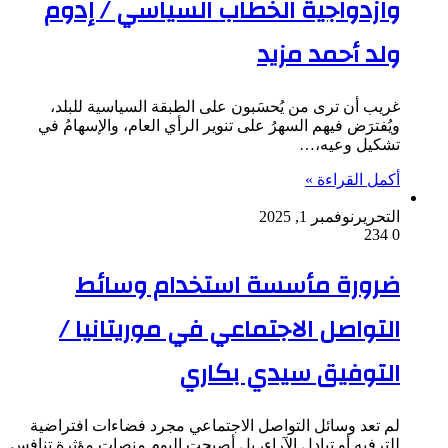
وازدواجية الخطاب السياسي / إدوم
ولد أحمد مزيد
غريب أن ترى من يُحسَبون على الطبقة السياسية للبلد،
ويُفترَض فيهم السهرُ على تنوير الرأي العام، والإسهامُ في
تشكيل وعيه،…
أكمل القراءة »
التحرير
نوفمبر 1, 2025
234
0
ضرورة مأسسة استخدام وسائط
التواصل الاجتماعي في موريتانيا /
التوفيق سيدي بكاري
لم تعد وسائل التواصل الاجتماعي مجرد فضاءات افتراضية
للترفيه أو تبادل الآراء، بل أصبحت اليوم منصات مؤثرة تنافس