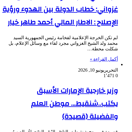
غزواني: خطاب الدولة بين الهدوء ورؤية
الإصلاح : الاطار المالي أحمد طاهر خيار
لم تكن الخرجة الإعلامية لفخامة رئيس الجمهورية السيد
محمد ولد الشيخ الغزواني مجرد لقاء مع وسائل الإعلام، بل
شكلت محطة…
أكمل القراءة »
التحرير
يونيو 10, 2026
1٬471
0
وزير خارجية الإمارات الأسبق
يكتب..شنقيط… موطن العلم
والفضيلة (قصيدة)
قصيدة في مدح شنقيط : التايُ والبُنْ والصّحراءُ والعِيسُ .