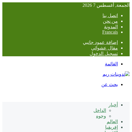
الجمعة, أغسطس 7 2026
اتصل بنا
من نحن
المدونة
Français
إضافة عمود جانبي
مقال عشوائي
تسجيل الدخول
القائمة
بحث عن
أخبار
الداخل
وجوه
العالم
إفريقيا