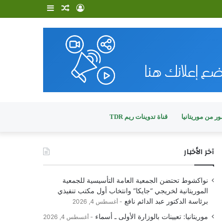
تسجيل
مقال
إضافة
الدخول
عشوائي
عمود
جانبي
ر من موريتانيا
قناة تدوينات ريم TDR
آخر الأخبار
نواكشوط تحتضن الجمعية العامة التأسيسية للجمعية
الموريتانية لخريجي “جايكا” وانتخاب أول مكتب تنفيذي
برئاسة الدكتور عبد الدائم نافع
أغسطس 4, 2026
موريتانيا: تعيينات بالوزارة الأولى ـ أسماء
أغسطس 4, 2026