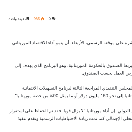
0
985
دقيقة واحدة
ه على موقعه الرسمي، الأربعاء، أن ينمو أداء الاقتصاد الموريتاني
 يربط الصندوق بالحكومة الموريتانية، وهو البرنامج الذي يهدف إلى
 فرص العمل بحسب الصندوق.
لدولي قال إنه “في 20 مايو/أيار 2019 أكمل المجلس التنفيذي المراجعة الثالثة لبرنامج التسهيلات الائتمانية
9% من حصة موريتانيا”.
لدولي، إن أداء موريتانيا “لا يزال قويا، فقد تم الحفاظ على استقرار
محلي الإجمالي كما تمت زيادة الاحتياطيات الرسمية وتقدم تنفيذ