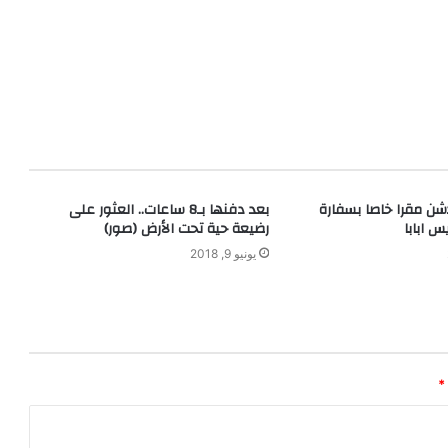
يدشن مقرا خاصا بسفارة
بعد دفنها بـ8 ساعات.. العثور على
س ابابا
رضيعة حية تحت الأرض (صور)
يونيو 9, 2018
*