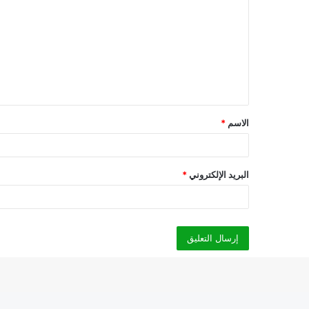
ل
ت
ع
ل
ي
ق
الاسم
*
*
البريد الإلكتروني
*