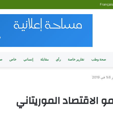
Français
صحة وطب
تقارير خاصة
رأي
مقابلة
إنساني
خاص
صو
2
و الاقتصاد الموريتاني