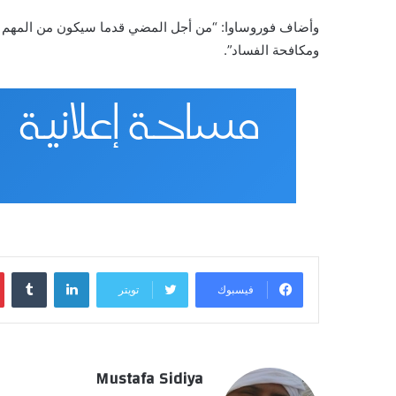
وأضاف فوروساوا: “من أجل المضي قدما سيكون من المهم تكثي
ومكافحة الفساد”.
00
لينكدإن
فيسبوك
تويتر
أغسطس 20, 2024
00
Mustafa Sidiya