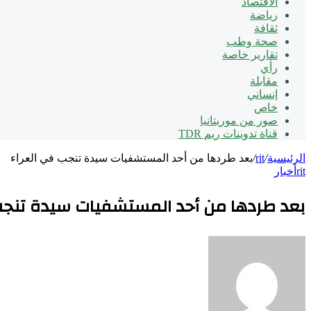
الاقتصاد
رياضة
ثقافة
صحة وطب
تقارير خاصة
رأي
مقابلة
إنساني
خاص
صور من موريتانيا
قناة تدوينات ريم TDR
الرئيسية
/
rit
/
بعد طردها من أحد المستشفيات سيدة تنجب في العراء
rit
أخبار
بعد طردها من أحد المستشفيات سيدة تنجب