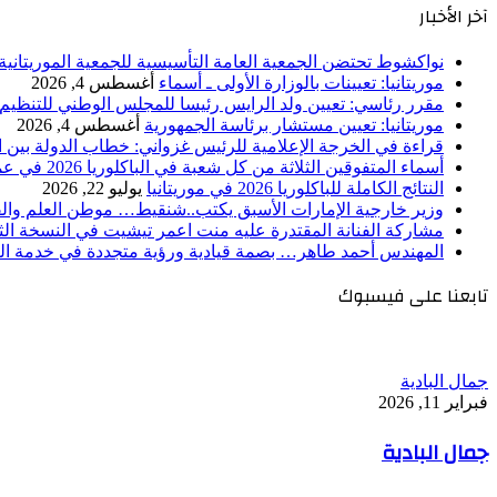
آخر الأخبار
نواكشوط تحتضن الجمعية العامة التأسيسية للجمعية الموريتانية 
موريتانيا: تعيينات بالوزارة الأولى ـ أسماء
أغسطس 4, 2026
مقرر رئاسي: تعيين ولد الرايس رئيسا للمجلس الوطني للتنظيم
موريتانيا: تعيين مستشار برئاسة الجمهورية
أغسطس 4, 2026
قراءة في الخرجة الإعلامية للرئيس غزواني: خطاب الدولة بين اله
أسماء المتفوقين الثلاثة من كل شعبة في الباكلوريا 2026 في عموم موريتانيا
النتائج الكاملة للباكلوريا 2026 في موريتانيا
يوليو 22, 2026
وزير خارجية الإمارات الأسبق يكتب..شنقيط… موطن العلم وال
مشاركة الفنانة المقتدرة عليه منت اعمر تيشيت في النسخة الثامن
المهندس أحمد طاهر… بصمة قيادية ورؤية متجددة في خدمة الت
تابعنا على فيسبوك
جمال البادية
فبراير 11, 2026
جمال البادية