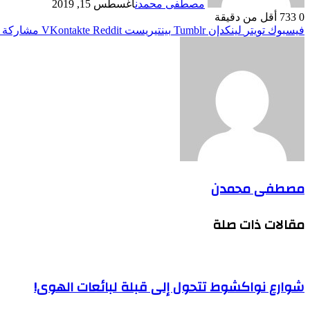
مصطفى محمدن
أغسطس 15, 2019
0
733
أقل من دقيقة
فيسبوك
تويتر
لينكدإن
بينتيريست
مشاركة ع
مصطفى محمدن
مقالات ذات صلة
شوارع نواكشوط تتحول إلى قبلة لبائعات الهوى!