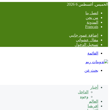
الخميس, أغسطس 6 2026
اتصل بنا
من نحن
المدونة
Français
إضافة عمود جانبي
مقال عشوائي
تسجيل الدخول
القائمة
بحث عن
أخبار
الداخل
وجوه
العالم
إفريقيا