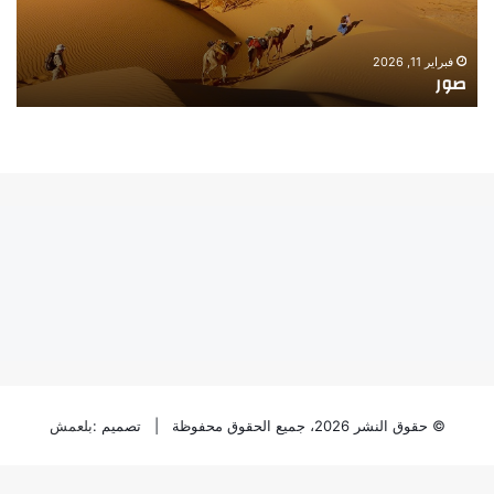
فبراير 11, 2026
فبراي
صور
صور
© حقوق النشر 2026، جميع الحقوق محفوظة | تصميم :
بلعمش