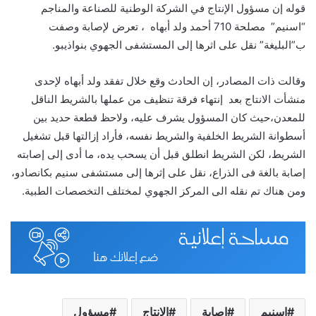
قوله إن مسؤول الإنتاج في الشركة الوطنية للصناعة والمناجم
“اسنيم” مصلحة 710 أحمد ولد أبهاه ، تعرض لإصابة وصفت
ب”البليغة” نقل على اثرها إلى المستشفى الجهوي بنواذيبو.
وقالت ذات المصادر، إن الحادث وقع خلال تفقد ولد أبهاه لإحدى
منشأت الانتاج بعد إنتهاء فرقة تنظيف من عملها بالشريط الناقل
للمعدن،حيث كان المسؤول يشرف عليه، ولاحظ قطعة حديد بين
أسطوانة الشريط الخلفية والشريط نفسه، فأراد إزالتها قبل تشغيل
الشريط، لكن الشريط انطلق قبل أن يسحب يده، ما أدى إلى إصابته
إصابة بالغة فى الذراع، نقل على إثرها إلى مستشفى سنيم بكانصادو،
ومن هناك تم نقله الى المركز الجهوي لمختلف التخصصات الطبية.
اسنيم
اصابة
الإنتاج
مسؤول