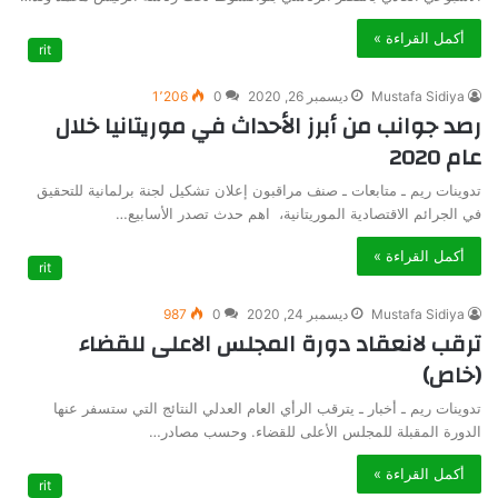
أكمل القراءة »
rit
Mustafa Sidiya
ديسمبر 26, 2020
0
1٬206
رصد جوانب من أبرز الأحداث في موريتانيا خلال
عام 2020
تدوينات ريم ـ متابعات ـ صنف مراقبون إعلان تشكيل لجنة برلمانية للتحقيق
في الجرائم الاقتصادية الموريتانية، اهم حدث تصدر الأسابيع…
أكمل القراءة »
rit
Mustafa Sidiya
ديسمبر 24, 2020
0
987
ترقب لانعقاد دورة المجلس الاعلى للقضاء
(خاص)
تدوينات ريم ـ أخبار ـ يترقب الرأي العام العدلي النتائج التي ستسفر عنها
الدورة المقبلة للمجلس الأعلى للقضاء. وحسب مصادر…
أكمل القراءة »
rit