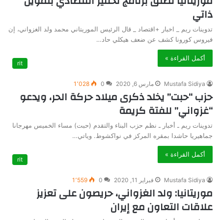
موريتانيا تطلق برنامج تحفيز اقتصادي بتمويل
ذاتي
تدوينات ريم _ اخبار +اقتصاد _ قال الرئيس الموريتاني محمد ولد الغزواني، إن
فيروس كورونا كشف عن ضعف هيكلي حاد…
أكمل القراءة »
rit
Mustafa Sidiya
مارس 6, 2020
0
1٬028
حزب “حبت” يخلد ذكرى ميلاد حركة الحر، ويدعو
“غزواني” للفتة كريمة
تدوينات ريم ـ أخبار ـ نظم حزب البناء والتقدم (حبت) مساء الخميس مهرجانا
جماهيريا حاشدا بمقره المركز في نواكشوط. وياتي…
أكمل القراءة »
rit
Mustafa Sidiya
فبراير 11, 2020
0
1٬559
موريتانيا: ولد الغزواني، حريصون على تعزيز
علاقات التعاون مع إيران