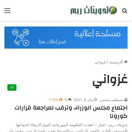
بحث
القائ
عن
الرئيسية
/
غزواني
غزواني
rit
مصطفى محمدن
يناير 6, 2021
0
1٬104
اجتماع مجلس الوزراء، وترقب لمراجعة قرارات
كورونا
تدوينات ريم- اخبار – عقدت الحكومة الموريتانية اليوم الاربعاء اجتماعها
الأسبوعي العادي بالقصر الرئاسي بنواكشوط تحت رئاسة الرئيس محمد ولد…