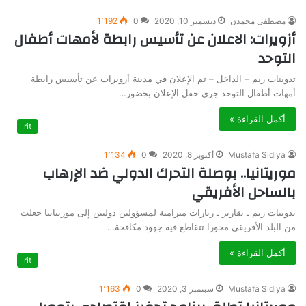
مصطفى محمدن
ديسمبر 10, 2020
0
1٬192
أزويرات: الاعلان عن تأسيس رابطة لأمهات أطفال
التوحد
تدوينات ريم – الداخل – تم الإعلان في مدينة أزويرات عن تأسيس رابطة
أمهات أطفال التوحد جرى حفل الإعلان بحضور…
أكمل القراءة »
rit
Mustafa Sidiya
أكتوبر 8, 2020
0
1٬134
موريتانيا.. بوصلة التحرك الدولي ضد الإرهاب
بالساحل الأفريقي
تدوينات ريم ـ تقارير ـ زيارات متزامنة لمسؤولين دوليين إلى موريتانيا جعلت
من البلد الأفريقي محورا تتقاطع فيه جهود مكافحة…
أكمل القراءة »
rit
Mustafa Sidiya
سبتمبر 3, 2020
0
1٬163