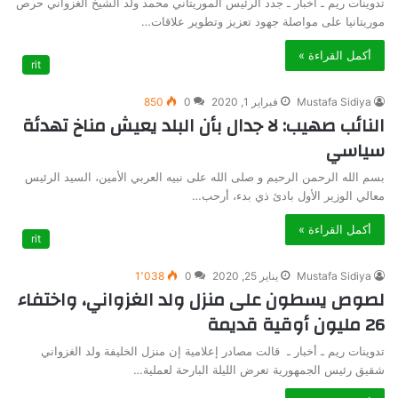
تدوينات ريم ـ أخبار ـ جدد الرئيس الموريتاني محمد ولد الشيخ الغزواني حرص
موريتانيا على مواصلة جهود تعزيز وتطوير علاقات…
أكمل القراءة »
rit
Mustafa Sidiya
فبراير 1, 2020
0
850
النائب صهيب: لا جدال بأن البلد يعيش مناخ تهدئة
سياسي
بسم الله الرحمن الرحيم و صلى الله على نبيه العربي الأمين، السيد الرئيس
معالي الوزير الأول بادئ ذي بدء، أرحب…
أكمل القراءة »
rit
Mustafa Sidiya
يناير 25, 2020
0
1٬038
لصوص يسطون على منزل ولد الغزواني، واختفاء
26 مليون أوقية قديمة
تدوينات ريم ـ أخبار ـ قالت مصادر إعلامية إن منزل الخليفة ولد الغزواني
شقيق رئيس الجمهورية تعرض الليلة البارحة لعملية…