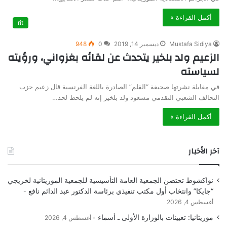
أكمل القراءة »
rit
Mustafa Sidiya
ديسمبر 14, 2019
0
948
الزعيم ولد بلخير يتحدث عن لقائه بغزواني، ورؤيته
لسياسته
في مقابلة نشرتها صحيفة “القلم” الصادرة باللغة الفرنسية قال زعيم حزب
التحالف الشعبي التقدمي مسعود ولد بلخير إنه لم يلحظ لحد…
أكمل القراءة »
آخر الأخبار
نواكشوط تحتضن الجمعية العامة التأسيسية للجمعية الموريتانية لخريجي
“جايكا” وانتخاب أول مكتب تنفيذي برئاسة الدكتور عبد الدائم نافع
أغسطس 4, 2026
موريتانيا: تعيينات بالوزارة الأولى ـ أسماء
أغسطس 4, 2026