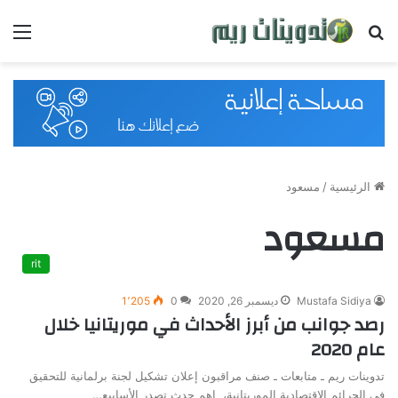
بحث
القائ
عن
الرئيسية
/
مسعود
مسعود
rit
Mustafa Sidiya
ديسمبر 26, 2020
0
1٬205
رصد جوانب من أبرز الأحداث في موريتانيا خلال
عام 2020
تدوينات ريم ـ متابعات ـ صنف مراقبون إعلان تشكيل لجنة برلمانية للتحقيق
في الجرائم الاقتصادية الموريتانية، اهم حدث تصدر الأسابيع…