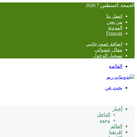
الجمعة, أغسطس 7 2026
اتصل بنا
من نحن
المدونة
Français
إضافة عمود جانبي
مقال عشوائي
تسجيل الدخول
القائمة
بحث عن
أخبار
الداخل
وجوه
العالم
إفريقيا