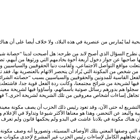
ة لما يُمارس من عنصرية في هذه البلاد، ولا خلاف أيضا على أن هناك 
أن نطرح السؤال الذي أصبح لابد من طرحه: هل أصبحت لدينا “حصانة شر
ها صاحبها عن جواز دخول أربعة أخوة بخادمهم التي ورثوها من أبيهم
واقع التواصل الاجتماعي، ولقامت دنيا الحقوقيين والسياسيين والمدون
ن شخص من المكونة التي يُراد أن ينحصر الاتهام بالعنصرية بها، فقد تم
لفعل القاسية للمدونين والحقوقيين والسياسيين بسبب “حصانته الشرائحي
ها لشريحة من شرائح مجتمعنا، وكانت ردة الفعل قوية جدا، فاشتعلت م
سجلوا هم بدورهم رسائل صوتية بأسمائهم، وأساؤوا فيها لشريحة معينة و
 تم تجاهل إساءات أشخاص معروفين من تلك الشريحة لشريحة أحرى.؟ فه
 التشريع له حتى الآن، وقد تعود رئيس ذلك الحزب أن يصف مكونة معين
لبعد عن التحضر، وهذا هو معناها الأكثر شيوعا وتداولا في الإعلام و
بأن هناك مكونة في بلادنا عاشت في البدو ولم يحكمها قانون ولم تعرف 
التي وصفها المعني بتلك الأوصاف المسيئة، وتصوروا أنه وصف مكونة ا
من تجاهلهم الكامل لإساءات رئيس الحزب غير المشرع لإحدى مكونات مج