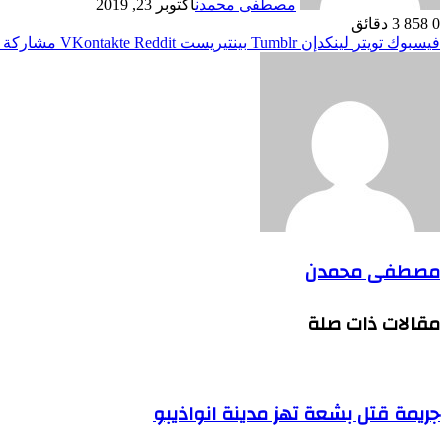
مصطفى محمدن
أكتوبر 23, 2019
0
858
3 دقائق
فيسبوك
تويتر
لينكدإن
بينتيريست
مشاركة ع
مصطفى محمدن
مقالات ذات صلة
جريمة قتل بشعة تهز مدينة انواذيبو