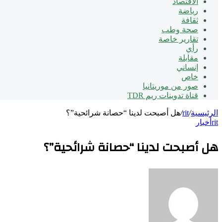
الاقتصاد
رياضة
ثقافة
صحة وطب
تقارير خاصة
رأي
مقابلة
إنساني
خاص
صور من موريتانيا
قناة تدوينات ريم TDR
الرئيسية
/
rit
/
هل أصبحت لدينا “حصانة شرائحية”؟
rit
أخبار
هل أصبحت لدينا “حصانة شرائحية”؟