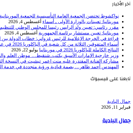
آخر الأخبار
نواكشوط تحتضن الجمعية العامة التأسيسية للجمعية الموريتانية 
موريتانيا: تعيينات بالوزارة الأولى ـ أسماء
أغسطس 4, 2026
مقرر رئاسي: تعيين ولد الرايس رئيسا للمجلس الوطني للتنظيم
موريتانيا: تعيين مستشار برئاسة الجمهورية
أغسطس 4, 2026
قراءة في الخرجة الإعلامية للرئيس غزواني: خطاب الدولة بين اله
أسماء المتفوقين الثلاثة من كل شعبة في الباكلوريا 2026 في عموم موريتانيا
النتائج الكاملة للباكلوريا 2026 في موريتانيا
يوليو 22, 2026
وزير خارجية الإمارات الأسبق يكتب..شنقيط… موطن العلم وال
مشاركة الفنانة المقتدرة عليه منت اعمر تيشيت في النسخة الثامن
المهندس أحمد طاهر… بصمة قيادية ورؤية متجددة في خدمة الت
تابعنا على فيسبوك
جمال البادية
فبراير 11, 2026
جمال البادية