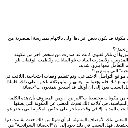
مكونة قد يكون بعض أفرادها أولى بالاتهام بممارسة العنصرية من
ائحية”؟
، تصوروا أن تلك الفتوى كانت قد صدرت من شخص آخر من مكونة
ين، ولأُصدِرت البيانات تلو البيانات، ولنُظمت الوقفات تلو
 التعامل معها ببرود شديد.
ة” التي يتمتع بها؟
واقع التواصل الاجتماعي، وتم تنظيم وقفات احتجاجية. اللافت في
مع ذلك فلم يجدوا من يعاتبهم ـ ولو بكلام ناعم ـ على ذلك. فلماذا
ل السبب يعود إلى أن أولئك قد أصبحوا يتمتعون ب”حصانة
ة من مكونات مجتمعنا ب”البرابرة”، ومن المعروف بأن هذه الكلمة
السياسية. في كلامه ذلك تحدث المعني عن المكونة التي يصفها
الحياة المدنية إلا في وقت متأخر على عكس المكونة التي ينحدر هو
لمعني بتلك الأوصاف المسيئة. لو أن شيئا من ذلك حدث لقامت دنيا
تمعنا، فهل السبب في ذلك يعود إلى أن “الحصانة الشرائحية” هي