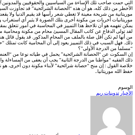
التي حمت صاحب تلك الإساءة من السياسيين والحقوقيين والمدونين؟
الأخطر من ذلك كله، هو أن هذه “الحصانة الشرائحية” قد تجاوزت السياس
موريتانية من شريحة معينة لا تغطي شعر رأسها قد يقيم الدنيا ولا ي
موريتانيات أخريات من مكونة أخرى بتلك الصورة لا يثير أي استغراب ولا 
يمكن تفهمه هو أن نلاحظ هذا التمييز في المحاسبة في أمور تتعلق بمقدس
لقد تولى الدفاع عن كاتب المقال المسيئ محام من مكونة ومحامية 
من أنها لم تكن أقل صلة بالملف من المحام المذكور. قد يقول قائل هن
ذلك. فهل السبب في ذلك التمييز يعود إلى أن المحامية كانت تمتلك “حص
“مسلما من الدرجة الأولى”؟
إن السكوت عن “الحصانة الشرائحية” يحمل في طياته نوعا من “العنصرية
ذلك الفقيه “مواطنا من الدرجة الثانية” يجب أن يعفى من المساءلة و
خلاصة القول : إن منح “حصانة شرائحية” لأبناء مكونة دون أخرى، هو نو
حفظ الله موريتانيا..
الوسوم
الأخبار
تدوينات ريم