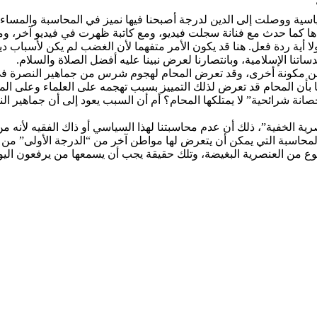
ية ووصلت إلى الدين لدرجة أصبحنا فيها نميز في المحاسبة والمساءلة ا
قعدها كما حدث مع فنانة سجلت فيديو، ومع كاتبة ظهرت في فيديو آخر،
أية ردة فعل. هنا قد يكون الأمر متفهما لأن الغضب لم يكن لأسباب دينية
اتنا الإسلامية، وبانتصارنا لعرض نبينا عليه أفضل الصلاة والسلام.
من مكونة أخرى، وقد تعرض المحام لهجوم شرس من جماهير النصرة في
ا بأن المحام قد تعرض لذلك التمييز بسبب تهجمه على العلماء وعلى الم
انة شرائحية” لا يمتلكها المحام؟ أم أن السبب يعود إلى أن جماهير الن
 الخفية”، ذلك أن عدم محاسبتنا لهذا السياسي أو ذاك الفقيه لأنه من 
المحاسبة التي يمكن أن يتعرض لها مواطن آخر من “الدرجة الأولى” من 
ع من العنصرية البغيضة، وتلك حقيقة يجب أن يسمعها من يرفعون اليوم ل