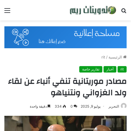
بحث
القائ
عن
الرئيسية
/
rit
rit
أخبار
تقارير خاصة
مصادر موريتانية تنفي أنباء عن لقاء
ولد الغزواني ونتنياهو
التحرير
يوليو 9, 2025
0
334
دقيقة واحدة