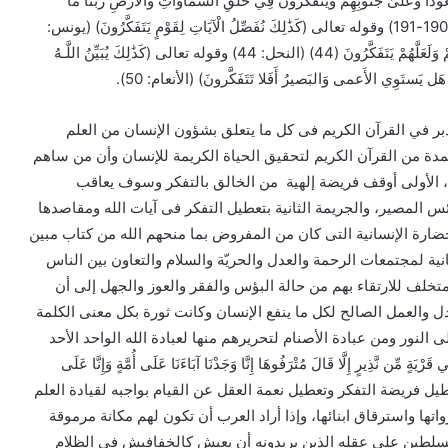
َ يَذْكُرُونَ اللَّهَ قِيَامًا وَقُعُودًا وَعَلَىٰ جُنُوبِهِمْ وَيَتَفَكَّرُونَ فِي خَلْقِ السَّمَاوَاتِ وَالْأَرْضِ رَبَّنَا مَا
خَلَقْتَ هَٰذَا بَاطِلًا سُبْحَانَكَ فَقِنَا عَذَابَ النَّارِ (191) (آل عمران: 190-191) وقوله تعالى (كَذَٰلِكَ نُفَصِّلُ الْآيَاتِ لِقَوْمٍ يَتَفَكَّرُونَ) (يونس:
24) وقال تعالى (وَأَنزَلْنَا إِلَيْكَ الذِّكْرَ لِتُبَيِّنَ لِلنَّاسِ مَا نُزِّلَ إِلَيْهِمْ وَلَعَلَّهُمْ يَتَفَكَّرُونَ (44) (النحل: 44) وقوله تعالى (كَذَٰلِكَ يُبَيِّنُ اللَّـهُ
دبر في القرآن الكريم فى كل ما يتعلق بشؤون الإنسان من العلم
ة من القرآن الكريم لتحقيق الحياة الكريمة للإنسان وأن من ساهم
 الأولى أوقف فريضة إلهية من الخالق بالتفكر وسوف يعاقب
جمال
صور
 المصير، والجريمة الثانية بتعطيل التفكر فى آيات الله ومقاصدها
البادية
ارة الإنسانية التى كان من المفروض بما منحهم الله من كتاب مبين
نية لمجتمعات الرحمة والعدل والحريّة والسلام والتعاون بين الناس
تخلف للارتقاء بهم من حالة البؤس والفقر والعوز والجهل إلى أن
دل والعمل الصالح لكل ما ينفع الإنسان وكانت ثورة بكل معنى الكلمة
نور ومن عبادة الأصنام لتحريرهم منها لعبادة الله الواحد الأحد
ن نَّذِيرٍ إِلَّا قَالَ مُتْرَفُوهَا إِنَّا وَجَدْنَا آبَاءَنَا عَلَى أُمَّةٍ وَإِنَّا عَلَى
فبراير 11, 2026
فبراير 11, 2026
جمال البادية
صور
ذا أراد لنا شيوخ الدين تعطيل فريضة التفكر وتعطيل نعمة العقل عن القيام بواجبه لقيادة العلم
ها واسترقاق ابنائها، وإذا أراد العرب أن تكون لهم مكانة مرموقة
لمتسلطين على عقله الذين يريدونه أن يعيش كالخفافيش فى الظلام