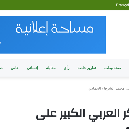
França
صحة وطب
تقارير خاصة
رأي
مقابلة
إنساني
خاص
صو
على محمد الشرفاء الحمادي
ر العربي الكبير على