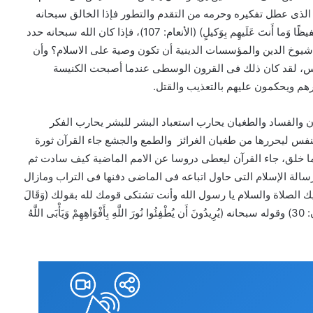
ث الذى عطل تفكيره وحرمه من التقدم والتطور فإذا الخالق سبحانه
يقول لرسوله (وَلَو شاءَ اللَّـهُ ما أَشرَكوا وَما جَعَلناكَ عَلَيهِم حَفيظًا وَما أَنتَ عَلَيهِم بِوَكيلٍ) (الأنعام: 107)، فإذا كان الله سبحانه حدد
يوخ الدين والمؤسسات الدينية أن تكون وصية على الاسلام؟ وأن
الناس، لقد كان ذلك فى القرون الوسطى عندما أصبحت الكنيسة
رهم ويحكمون عليهم بالتعذيب والقتل.
ان والفساد والطغيان يحارب استعباد البشر للبشر يحارب الفكر
فس ليحررها من طغيان الغرائز والطمع والجشع جاء القرآن ثورة
ما خلق، جاء القرآن ليعطى دروسا عن الامم الماضية كيف سادت ثم
الة الإسلام التى حاول اتباعه فى الماضى دفنها فى التراب ومازال
 الصلاة والسلام يا رسول الله وأنت تشتكى قومك لله بقولك (وَقَالَ
الرَّسُولُ يَا رَبِّ إِنَّ قَوْمِي اتَّخَذُوا هَٰذَا الْقُرْآنَ مَهْجُورًا ((الفرقان: 30) وقوله سبحانه (يُرِيدُونَ أَن يُطْفِئُوا نُورَ اللَّهِ بِأَفْوَاهِهِمْ وَيَأْبَى اللَّهُ