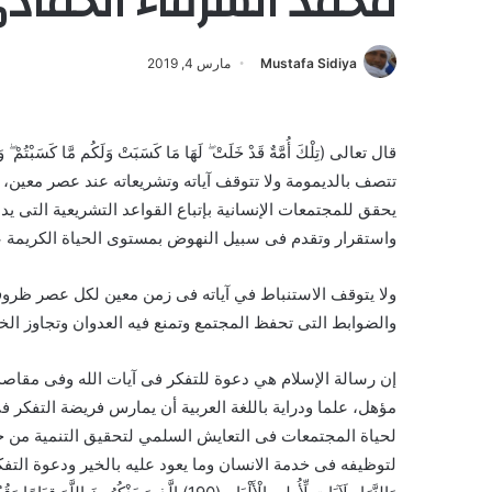
محمد الشرفاء الحماد
Mustafa Sidiya
مارس 4, 2019
تتصف بالديمومة ولا تتوقف آياته وتشريعاته عند عصر معين، و
يحقق للمجتمعات الإنسانية بإتباع القواعد التشريعية التى ي
واستقرار وتقدم فى سبيل النهوض بمستوى الحياة الكريمة 
ولا يتوقف الاستنباط في آياته فى زمن معين لكل عصر ظروفه
والضوابط التى تحفظ المجتمع وتمنع فيه العدوان وتجاوز ال
إن رسالة الإسلام هي دعوة للتفكر فى آيات الله وفى مقاصد
مؤهل، علما ودراية باللغة العربية أن يمارس فريضة التفكر 
لحياة المجتمعات فى التعايش السلمي لتحقيق التنمية من خل
لتوظيفه فى خدمة الانسان وما يعود عليه بالخير ودعوة التفكر حيث يقول