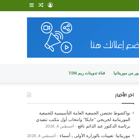
تسجيل
مقال
إضافة
الدخول
عشوائي
عمود
جانبي
ر من موريتانيا
قناة تدوينات ريم TDR
آخر الأخبار
نواكشوط تحتضن الجمعية العامة التأسيسية للجمعية
الموريتانية لخريجي “جايكا” وانتخاب أول مكتب تنفيذي
برئاسة الدكتور عبد الدائم نافع
أغسطس 4, 2026
موريتانيا: تعيينات بالوزارة الأولى ـ أسماء
أغسطس 4, 2026