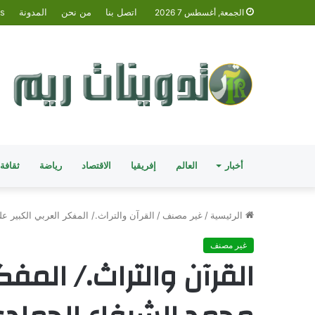
اتصل بنا
من نحن
المدونة
is
الجمعة, أغسطس 7 2026
أخبار
العالم
إفريقيا
الاقتصاد
رياضة
ثقافة
الرئيسية
/
غير مصنف
/
القرآن والتراث./ المفكر العربي الكبير 
غير مصنف
القرآن والتراث./ المفك