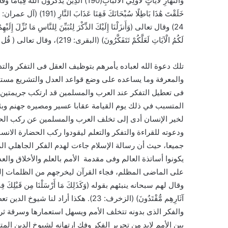
وَالنَّهَارِ لَآيَاتٍ لِّأُولِي الْأَلْبَابِ(190) الَّذِين
لَكُمُ الْآيَاتِ لَعَلَّكُمْ تَتَفَكَّرُونَ) (البقرى: 219)، وقال تعالى ( قُل هَل يَستَوِي الأَعمى وَالبَصيرُ أَفَلا تَتَفَكَّرونَ) (الأنعام: 50).
تلك دعوة الله لعباده يأمرهم بتوظيف العقل فى التفكر والت
والمعرفة وما يساعده على وضع قواعد العدل والتشريع مستمد
فى تعطيل التفكر عند العرب والمسلمين قد ارتكب جريمتين،
00
المتسبب في ذلك يوم القيامة عقابا عسير ومصيره جهنم وبئس
لخير الإنسان أدى إلى تخلف العرب والمسلمين عن ركب الحض
ودعوته للقراءة والتفكر والتعلم ليقودوا ركب الحضارة الانسا
جميعا، حيث أن رسالة الإسلام جاءت لهدم الفكر الجاهلي الم
يكونوا أساتذة العالم وفى مقدمة الأمم بالعلم والأخلاق والع
على الماضى المظلم، فجاء القرآن ليخرجهم من الظلمات إلى ال
وقال لهم سبحانه ينبئهم بقوله (وَكَذَلِكَ مَا أَرْسَلْنَا مِن قَبْلِكَ فِي قَرْيَةٍ مِّ
أغسطس 20, 2024
00
آثَارِهِم مُّقْتَدُونَ) (الزخرف: 23). هك
والفكر الذى بدونه تتخلف الأمم ويسهل استعمارها وسرقة ثروات
بين الأمم لابد من تحرير الفكر وفك ارتهانه لشيوخ الدين ا