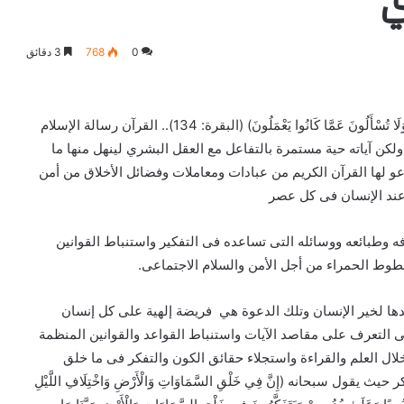
ي
0
768
3 دقائق
قال تعالى (تِلْكَ أُمَّةٌ قَدْ خَلَتْ ۖ لَهَا مَا كَسَبَتْ وَلَكُم مَّا كَسَبْتُمْ ۖ وَلَا تُسْأَلُونَ عَمَّا كَانُوا يَعْمَلُونَ) (البقرة: 134).. القرآن رسالة الإسلام
لكن آياته حية مستمرة بالتفاعل مع العقل البشري لينهل منها ما
دعو لها القرآن الكريم من عبادات ومعاملات وفضائل الأخلاق من أمن
عند الإنسان فى كل عصر
 وطبائعه ووسائله التى تساعده فى التفكير واستنباط القوانين
خطوط الحمراء من أجل الأمن والسلام الاجتماعى.
ها لخير الإنسان وتلك الدعوة هي فريضة إلهية على كل إنسان
فى التعرف على مقاصد الآيات واستنباط القواعد والقوانين المنظمة
ال العلم والقراءة واستجلاء حقائق الكون والتفكر فى ما خلق
 سبحانه (إِنَّ فِي خَلْقِ السَّمَاوَاتِ وَالْأَرْضِ وَاخْتِلَافِ اللَّيْلِ