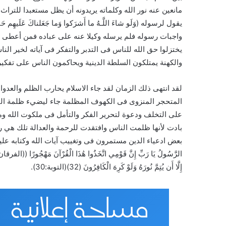
مانعين عنه نور الله وكلماته يريدونه أن يظل مستعبدا للترا
واجبات رسوله فلم يرسله وكيلا عنه على عباده فمن أعطى ش
يختزلوا حق الله للناس فى التدبر والتفكر فى آياته لخير 
والكهنة يمتلكون السلطة الدينية ويحاكمون الناس على تفكي
لقد انتهى ذلك الزمان لقد جاء الاسلام يحارب الظلم والعدو
المتحجر المنزوى فى الكهوف المظلمة جاء ليضيء ظلمة الن
على التخلف ودعوة لتحرير الفكر والتأمل فى ملكوت الله و
بادت لأنها ظلمت الناس وافتقدت للرحمة والعدالة تلك هي رس
بعض ادعياء الدين مستمرون فى وتغييب آيات الله وكتابه عليك
إِلَّا أَن يُتِمَّ نُورَهُ وَلَوْ كَرِهَ الْكَافِرُونَ (32)(التوبة:30).