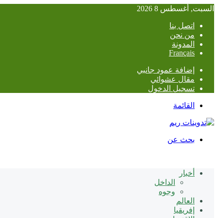
السبت, أغسطس 8 2026
اتصل بنا
من نحن
المدونة
Français
إضافة عمود جانبي
مقال عشوائي
تسجيل الدخول
القائمة
بحث عن
أخبار
الداخل
وجوه
العالم
إفريقيا