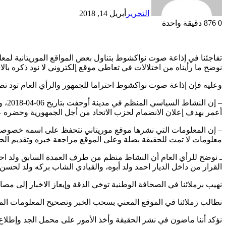
التحرير
أبريل 14, 2018
0
876
دقيقة واحدة
تفاجئنا في إذاعة صوت نواكشوط بتناول بعض المواقع الموريتانية لمع
نوضح ما رأيناه من اختلالات في تعاطي موقع إلكتروني لا نود ذكره بال
وعليه فإن إذاعة صوت نواكشوط احتراما للجمهور والرأي العام تود تص
– إ
أعمر بهدف إعلان الانضمام لحزب الاتحاد من أجل الجمهورية وحضره ع
– إن المعلومات التي نشرها موقع موريتاني نتحفظ على اسمه خصوصا 
معلومات لا تمت للحقيقة بصلة وعلى الموقع مراجعة خبره وتقديم الحق
ـ نوضح للرأي العام أن النشاط منظم من طرف العمدة السابق ولد اح
القرار من داخل الديار احمد ولد أبوه، والقيادي الشاب بركه ولد لحسن
نهيب بزملائنا في الصحافة الوطنية توخي الدقة وإيعاز الاخبار إلى مصا
نطالب زملائنا في الموقع المعني بسحب الخبر وتصحيح المعلومات الم
نؤكد أننا ماضون في نشر الحقيقة وأخذ الأمور على محمل الجد وإطلاع