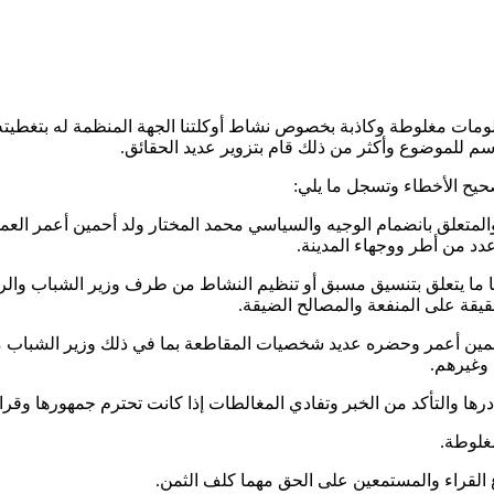
لومات مغلوطة وكاذبة بخصوص نشاط أوكلتنا الجهة المنظمة له بتغطيته
اسم للموضوع وأكثر من ذلك قام بتزوير عديد الحقائق.
حيح الأخطاء وتسجل ما يلي:
ن النشاط السياسي المنظم في مدينة أوجفت بتاريخ 06-04-2018، والمتعلق بانضمام الوجيه والسياسي مح
دد من أطر ووجهاء المدينة.
ما يتعلق بتنسيق مسبق أو تنظيم النشاط من طرف وزير الشباب والري
يقة على المنفعة والمصالح الضيقة.
مين أعمر وحضره عديد شخصيات المقاطعة بما في ذلك وزير الشباب مح
 وغيرهم.
درها والتأكد من الخبر وتفادي المغالطات إذا كانت تحترم جمهورها وقرائ
غلوطة.
 القراء والمستمعين على الحق مهما كلف الثمن.