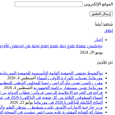
الموقع الإلكتروني
شاهد أيضاً
إغلاق
أخبار
بروكسل: عمدة تفرغ زينة يقدم امام لجنة من البرلمان الأورو
يونيو 20, 2024
آخر الأخبار
نواكشوط تحتضن الجمعية العامة التأسيسية للجمعية الموريتانية 
موريتانيا: تعيينات بالوزارة الأولى ـ أسماء
أغسطس 4, 2026
مقرر رئاسي: تعيين ولد الرايس رئيسا للمجلس الوطني للتنظيم
موريتانيا: تعيين مستشار برئاسة الجمهورية
أغسطس 4, 2026
قراءة في الخرجة الإعلامية للرئيس غزواني: خطاب الدولة بين اله
أسماء المتفوقين الثلاثة من كل شعبة في الباكلوريا 2026 في عموم موريتانيا
النتائج الكاملة للباكلوريا 2026 في موريتانيا
يوليو 22, 2026
وزير خارجية الإمارات الأسبق يكتب..شنقيط… موطن العلم وال
مشاركة الفنانة المقتدرة عليه منت اعمر تيشيت في النسخة الثامن