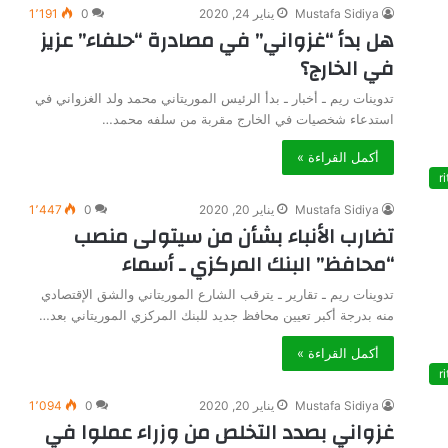
Mustafa Sidiya
يناير 24, 2020
0
1٬191
هل بدأ “غزواني” في مصادرة “حلفاء” عزيز
في الخارج؟
تدوينات ريم ـ أخبار ـ بدأ الرئيس الموريتاني محمد ولد الغزواني في
استدعاء شخصيات في الخارج مقربة من سلفه محمد…
أكمل القراءة »
ri
جمال
Mustafa Sidiya
يناير 20, 2020
0
1٬447
تضارب الأنباء بشأن من سيتولى منصب
البادية
“محافظ” البنك المركزي ـ أسماء
تدوينات ريم ـ تقارير ـ يترقب الشارع الموريتاني والشق الإقتصادي
منه بدرجة أكبر تعيين محافظ جديد للبنك المركزي الموريتاني بعد…
أكمل القراءة »
ri
فبراير 11, 2026
جمال البادية
Mustafa Sidiya
يناير 20, 2020
0
1٬094
غزواني بصدد التخلص من وزراء عملوا في