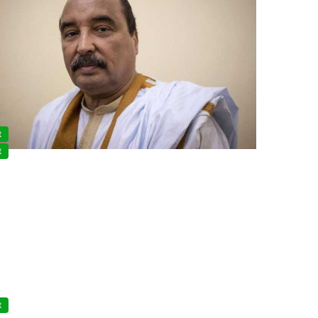
t
t
t