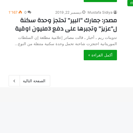
ri
Mustafa Sidiya
ديسمبر 22, 2019
0
1٬167
مصدر: جمارك “البير” تحتجز وحدة سكنة
ل”عزيز” وتجبرها على دفع 3مليون اوقية
تدوينات ريم ـ أخبار ـ قالت مصادر إعلامية مطلعة إن السلطات
الموريتانية احتجزت شاحنة تحمل وحدة سكنية متنقلة من النوع…
أكمل القراءة »
الصفحة التالية