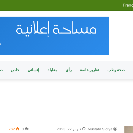
Franç
صحة وطب
تقارير خاصة
رأي
مقابلة
إنساني
خاص
صو
Mustafa Sidiya
فبراير 22, 2023
0
762