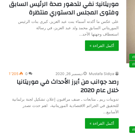
موريتانيا: نفي لتدهور صحة الرئيس السابق
وفتوى المجلس الدستوري منتظرة
على عكس ما أكدته أسماء بنت عبد العزيز، كبرى بنات الرئيس
الموريتاني السابق محمد ولد عبد العزيز، في رسالة
استعطاف وجهتها الأحد…
أكمل القراءة »
ri
ri
Mustafa Sidiya
ديسمبر 26, 2020
0
1٬205
رصد جوانب من أبرز الأحداث في موريتانيا
خلال عام 2020
تدوينات ريم ـ متابعات ـ صنف مراقبون إعلان تشكيل لجنة برلمانية
للتحقيق في الجرائم الاقتصادية الموريتانية، اهم حدث تصدر
الأسابيع…
أكمل القراءة »
ri