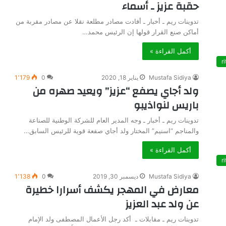
حقبة عزيز ـ أسماء
تدوينات ريم ـ أخبار ـ أفادت مصادر مطلعة نقلا عن مصادر مقربة من
أماكن صنع القرار قولها إن الرئيس محمد…
أكمل القراءة »
ri
Mustafa Sidiya
يناير 18, 2020
0
1٬179
ولد أجاي يصفع “عزيز” ويعيد صهره من
باريس لنواذيبو
تدوينات ريم ـ أخبار ـ وجه المدير العام للشركة الوطنية للصناعة
والمناجم “اسنيم” المختار ولد أجاي صفعة قوية للرئيس السابق…
أكمل القراءة »
ri
Mustafa Sidiya
ديسمبر 30, 2019
0
1٬138
معارض في المهجر يكشف أسرارا خطيرة
عن ولد عبد العزيز
تدوينات ريم ـ مقابلات ـ أكد رجل الأعمال المصطفى ولد الإمام