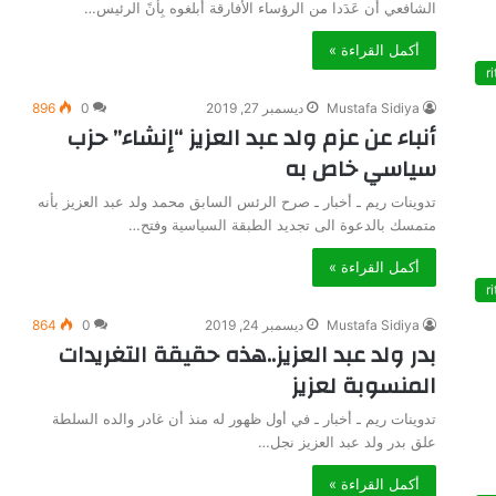
الشافعي أن عَدَدا من الرؤساء الأفارقة أبلغوه بِأَنً الرئيس…
أكمل القراءة »
ri
Mustafa Sidiya
ديسمبر 27, 2019
0
896
أنباء عن عزم ولد عبد العزيز “إنشاء” حزب
سياسي خاص به
تدوينات ريم ـ أخبار ـ صرح الرئس السابق محمد ولد عبد العزيز بأنه
متمسك بالدعوة الى تجديد الطبقة السياسية وفتح…
أكمل القراءة »
ri
Mustafa Sidiya
ديسمبر 24, 2019
0
864
بدر ولد عبد العزيز..هذه حقيقة التغريدات
المنسوبة لعزيز
تدوينات ريم ـ أخبار ـ في أول ظهور له منذ أن غادر والده السلطة
علق بدر ولد عبد العزيز نجل…
أكمل القراءة »