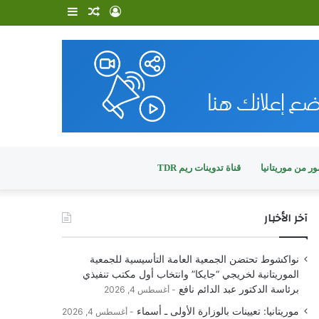
تسجيل
مقال
إضافة
الدخول
عشوائي
عمود
جانبي
ر من موريتانيا
قناة تدوينات ريم TDR
آخر الأخبار
نواكشوط تحتضن الجمعية العامة التأسيسية للجمعية
الموريتانية لخريجي “جايكا” وانتخاب أول مكتب تنفيذي
برئاسة الدكتور عبد الدائم نافع
أغسطس 4, 2026
موريتانيا: تعيينات بالوزارة الأولى ـ أسماء
أغسطس 4, 2026