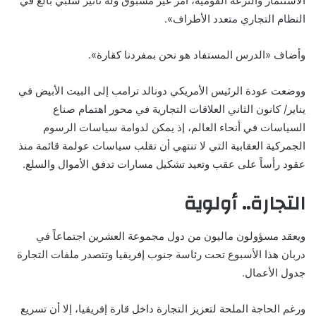
الاستثمار والنزعة القومية، أمر غير مسبوق وله تأثير سلبي بالغ في
النظام التجاري متعدد الأطراف».
وأضاف «الدرس المستفاد هو نحن بمفردنا كقارة».
ووضعت عودة الرئيس الأمريكي دونالد ترامب إلى البيت الأبيض في
يناير/ كانون الثاني العلاقات التجارية في محور اهتمام صناع
السياسات في أنحاء العالم، إذ يمكن لدوامة سياسات الرسوم
الجمركية العقابية التي لا تنتهي أن تقلب سياسات عولمة قائمة منذ
عقود رأساً على عقب وتعيد تشكيل مسارات تدفق الأموال والسلع.
التجارة.. أولوية
ويعقد مسؤولون ماليون من دول مجموعة العشرين اجتماعاً في
دربان هذا الأسبوع تحت رئاسة جنوب إفريقيا وتتصدر ملفات التجارة
جدول الأعمال.
ورغم الحاجة الملحة لتعزيز التجارة داخل قارة إفريقيا، إلا أن تسريع