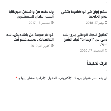
سفير إيران في نواكشوط يلتقي
ولد داده من واشنطن: موريتانيا
بوزير الخارجية
أنسب البلدان للمستثمرين
يونيو 27, 2018
ديسمبر 18, 2017
تحقيق للدرك الوطني يبرئ بنت
خواطر سريعة عن بنغلاديش.. بلاد
دحي من “الإساءة” لولد الشيخ
التناقضات ـ محمد غلام أميًا
سيديا
أكتوبر 31, 2019
أغسطس 17, 2020
اترك تعليقاً
لن يتم نشر عنوان بريدك الإلكتروني.
الحقول الإلزامية مشار إليها بـ
*
ا
ل
ت
ع