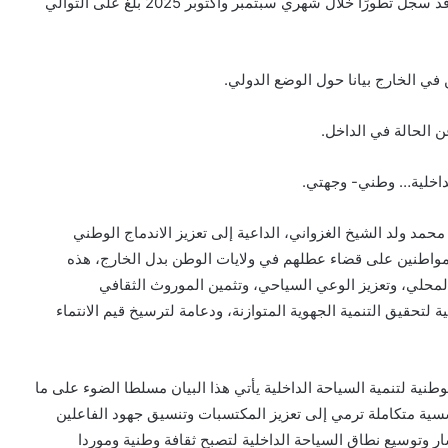
أكتوبر 2025، مقابل نسبة استهلاك في الآجال بلغت 56%. وقد سجل تطورًا خلال شهري سبتمبر وأكتوبر 2025 بلغ على التوالي
 في الخارج بيانا حول الوضع الدولي.
عن الحالة في الداخل.
لداخلية… وطني- وجهتي.
حمد ولد الشيخ الغزواني، الداعية إلى تعزيز الاندماج الوطني
لمواطنين على قضاء عطلهم في ولايات الوطن بدل الخارج، هذه
لمحلي، وتعزيز الوعي السياحي، وتثمين الموروث الثقافي
ة لتحقيق التنمية الجهوية المتوازنة، ودعامة لترسيخ قيم الانتماء
الوطنية لتنمية السياحة الداخلية يأتي هذا البيان مسلطا الضوء على ما
سسية متكاملة ترمي إلى تعزيز المكتسبات وتنسيق جهود الفاعلين
 وتوسيع نطاق السياحة الداخلية لتصبح ثقافة وطنية وموردا