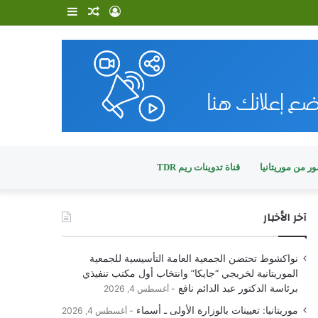
تسجيل
مقال
إضافة
الدخول
عشوائي
عمود
جانبي
ر من موريتانيا
قناة تدوينات ريم TDR
آخر الأخبار
نواكشوط تحتضن الجمعية العامة التأسيسية للجمعية
الموريتانية لخريجي “جايكا” وانتخاب أول مكتب تنفيذي
برئاسة الدكتور عبد الدائم نافع
أغسطس 4, 2026
موريتانيا: تعيينات بالوزارة الأولى ـ أسماء
أغسطس 4, 2026