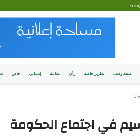
Franç
صحة وطب
تقارير خاصة
رأي
مقابلة
إنساني
خاص
صو
يان
سيم في اجتماع الحكومة