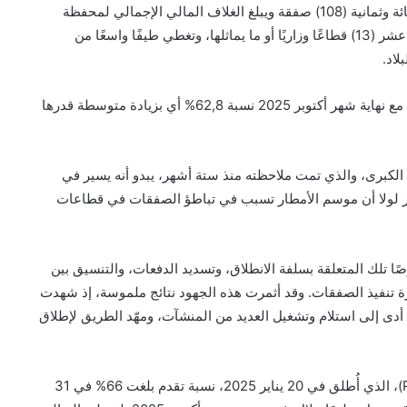
تتكون محفظة الصفقات الكبرى حالياً، بشكل إجمالي، من مائة وثمانية (108) صفقة ويبلغ الغلاف المالي الإجمالي لمحفظة
الصفقات الكبرى 45,8 مليار أوقية جديدة، موزعة على ثلاثة عشر (13) قطاعًا وزاريًا أو ما يماثلها، وتغطي طيفًا واسعًا من
لاد.
بلغ متوسط نسبة التقدم في تنفيذ محفظة الصفقات الكبرى مع نهاية شهر أكتوبر 2025 نسبة 62,8% أي بزيادة متوسطة قدرها
لكبرى، والذي تمت ملاحظته منذ ستة أشهر، يبدو أنه يسير في
ثر لولا أن موسم الأمطار تسبب في تباطؤ الصفقات في قطاعات
ا تلك المتعلقة بسلفة الانطلاق، وتسديد الدفعات، والتنسيق بين
 تنفيذ الصفقات. وقد أثمرت هذه الجهود نتائج ملموسة، إذ شهدت
ا أدى إلى استلام وتشغيل العديد من المنشآت، ومهّد الطريق لإطلاق
يُسجل البرنامج الأولوي لتنمية مدينة نواكشوط (PPDV_NKC)، الذي أُطلق في 20 يناير 2025، نسبة تقدم بلغت 66% في 31