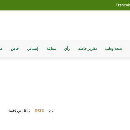
Françai
صحة وطب
تقارير خاصة
رأي
مقابلة
إنساني
خاص
صو
0
842
أقل من دقيقة