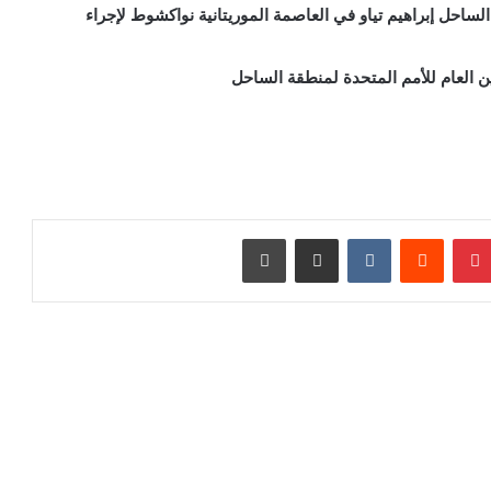
لساحل إبراهيم تياو في العاصمة الموريتانية نواكشوط لإجراء
 العام للأمم المتحدة لمنطقة الساحل
بينتيريست
مشاركة عبر البريد
طباعة